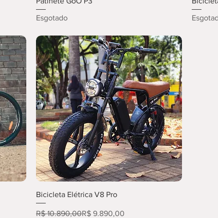
Patinete GoO P3
Biciclet
Esgotado
Esgota
Bicicleta Elétrica V8 Pro
Preço normal
Preço promocional
R$ 10.890,00
R$ 9.890,00