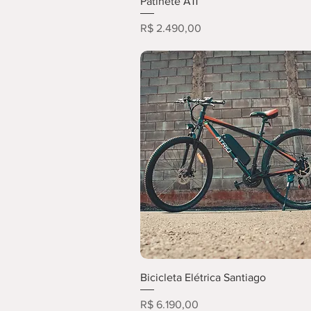
Patinete A11
Preço
R$ 2.490,00
Bicicleta Elétrica Santiago
Preço
R$ 6.190,00