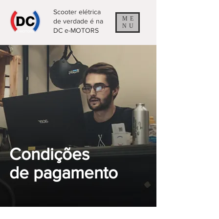
Scooter elétrica
ME
de verdade é na
NU
DC e-MOTORS
Condições
de pagamento